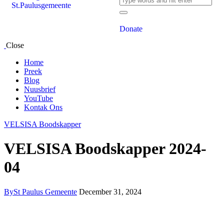
Donate
Close
Home
Preek
Blog
Nuusbrief
YouTube
Kontak Ons
VELSISA Boodskapper
VELSISA Boodskapper 2024-
04
By
St Paulus Gemeente
December 31, 2024