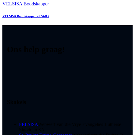
VELSISA Boodskapper
VELSISA Boodskapper 2024-03
Ons help graag!
Skakels
FELSISA
Webwerf van die Vrye Evangelies-Lutherse
Sinode in SA