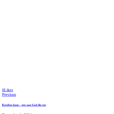
0
Likes
Previous
Kersfees kom – gee aan God die eer