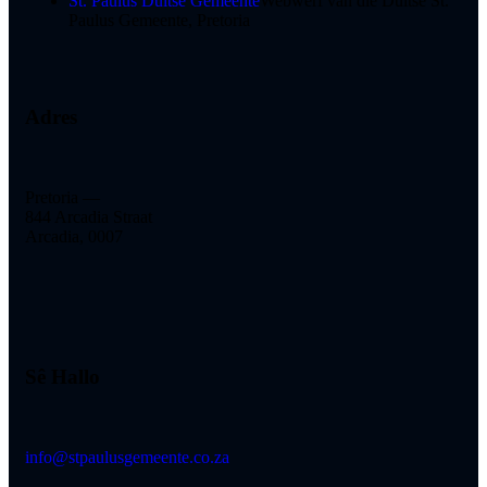
St. Paulus Duitse Gemeente
Webwerf van die Duitse St.
Paulus Gemeente, Pretoria
Adres
Pretoria —
844 Arcadia Straat
Arcadia, 0007
Sê Hallo
info@stpaulusgemeente.co.za