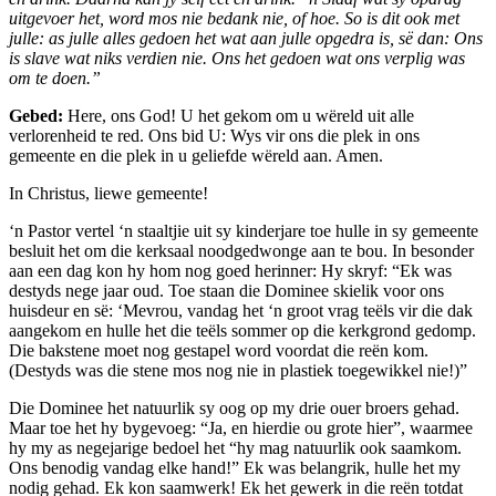
uitgevoer het, word mos nie bedank nie, of hoe. So is dit ook met
julle: as julle alles gedoen het wat aan julle opgedra is, së dan: Ons
is slave wat niks verdien nie. Ons het gedoen wat ons verplig was
om te doen.”
Gebed:
Here, ons God! U het gekom om u wëreld uit alle
verlorenheid te red. Ons bid U: Wys vir ons die plek in ons
gemeente en die plek in u geliefde wëreld aan. Amen.
In Christus, liewe gemeente!
‘n Pastor vertel ‘n staaltjie uit sy kinderjare toe hulle in sy gemeente
besluit het om die kerksaal noodgedwonge aan te bou. In besonder
aan een dag kon hy hom nog goed herinner: Hy skryf: “Ek was
destyds nege jaar oud. Toe staan die Dominee skielik voor ons
huisdeur en së: ‘Mevrou, vandag het ‘n groot vrag teëls vir die dak
aangekom en hulle het die teëls sommer op die kerkgrond gedomp.
Die bakstene moet nog gestapel word voordat die reën kom.
(Destyds was die stene mos nog nie in plastiek toegewikkel nie!)”
Die Dominee het natuurlik sy oog op my drie ouer broers gehad.
Maar toe het hy bygevoeg: “Ja, en hierdie ou grote hier”, waarmee
hy my as negejarige bedoel het “hy mag natuurlik ook saamkom.
Ons benodig vandag elke hand!” Ek was belangrik, hulle het my
nodig gehad. Ek kon saamwerk! Ek het gewerk in die reën totdat