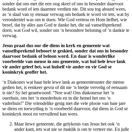
sonder dat ons met die een oog skeel of ons in besonder daarvoor
bedank word of iets daarmee verdien nie. Dit sou tog absurd wees,
as ‘n slaaf van sy etenaar verwag om bedank te word vir iets, wat hy
veronderstel was om te doen. Wie God vertrou en Hom liefhet, wie
besef, dat hy alles aan God te danke het, die sal vanselfsprekend
doen, wat God wil, sonder om ‘n besondere beloning of ‘n dankie te
verwag.
Jesus praat dus oor die diens in kerk en gemeente wat
vanselfsprekend behoort te geskied, sonder dat ons in besonder
daarvoor bedank of beloon word. En daar is wonderlike
voorbeelde van mense in ons gemeente, wat hul hele lewe lank
vir ander geleef het, wat hulself vir ander en vir God se
koninkryk geoffer het.
‘n Diakones wat haar hele lewe lank as gemeentesuster die mense
gedien het, is eenkeer gevra of dit nie ‘n bietjie vervelig of eensaam
is nie? Sy het geantwoord: “Nee wat! Ons diakonesse het ‘n
ouerhuis, ons het ‘n moederhuis en in die hemel het ons ‘n
vaderhuis!” Die vriendelike gesig met die vele plooie van baie jare
se diens en toewyding is ‘n voorbeeld daarvoor, dat diens in God se
koninkryk mooi en vervullend kan wees.
Maar liewe gemeente, die gelykenis van Jesus het ook ‘n
ander kant, iets wat nie so maklik is om te verteer nie. En julle