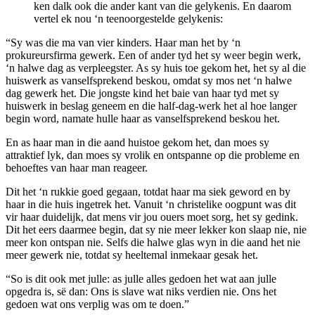
ken dalk ook die ander kant van die gelykenis. En daarom
vertel ek nou ‘n teenoorgestelde gelykenis:
“Sy was die ma van vier kinders. Haar man het by ‘n
prokureursfirma gewerk. Een of ander tyd het sy weer begin werk,
‘n halwe dag as verpleegster. As sy huis toe gekom het, het sy al die
huiswerk as vanselfsprekend beskou, omdat sy mos net ‘n halwe
dag gewerk het. Die jongste kind het baie van haar tyd met sy
huiswerk in beslag geneem en die half-dag-werk het al hoe langer
begin word, namate hulle haar as vanselfsprekend beskou het.
En as haar man in die aand huistoe gekom het, dan moes sy
attraktief lyk, dan moes sy vrolik en ontspanne op die probleme en
behoeftes van haar man reageer.
Dit het ‘n rukkie goed gegaan, totdat haar ma siek geword en by
haar in die huis ingetrek het. Vanuit ‘n christelike oogpunt was dit
vir haar duidelijk, dat mens vir jou ouers moet sorg, het sy gedink.
Dit het eers daarmee begin, dat sy nie meer lekker kon slaap nie, nie
meer kon ontspan nie. Selfs die halwe glas wyn in die aand het nie
meer gewerk nie, totdat sy heeltemal inmekaar gesak het.
“So is dit ook met julle: as julle alles gedoen het wat aan julle
opgedra is, së dan: Ons is slave wat niks verdien nie. Ons het
gedoen wat ons verplig was om te doen.”