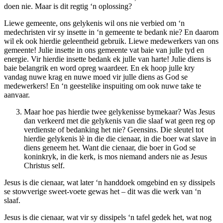
doen nie. Maar is dit regtig ‘n oplossing?
Liewe gemeente, ons gelykenis wil ons nie verbied om ‘n
medechristen vir sy insette in ‘n gemeente te bedank nie? En daarom
wil ek ook hierdie geleentheid gebruik. Liewe medewerkers van ons
gemeente! Julie insette in ons gemeente vat baie van julle tyd en
energie. Vir hierdie insette bedank ek julle van harte! Julie diens is
baie belangrik en word opreg waardeer. En ek hoop julle kry
vandag nuwe krag en nuwe moed vir julle diens as God se
medewerkers! En ‘n geestelike inspuiting om ook nuwe take te
aanvaar.
Maar hoe pas hierdie twee gelykenisse bymekaar? Was Jesus
dan verkeerd met die gelykenis van die slaaf wat geen reg op
verdienste of bedanking het nie? Geensins. Die sleutel tot
hierdie gelykenis lè in die die cienaar, in die boer wat slave in
diens geneem het. Want die cienaar, die boer in God se
koninkryk, in die kerk, is mos niemand anders nie as Jesus
Christus self.
Jesus is die cienaar, wat later ‘n handdoek omgebind en sy dissipels
se stowverige sweet-voete gewas het – dit was die werk van ‘n
slaaf.
Jesus is die cienaar, wat vir sy dissipels ‘n tafel gedek het, wat nog