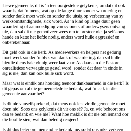
Liewe gemeente, dit is ‘n teenoorgestelde gelykenis, omdat dit ook
waar is, dat ‘n mens, wat op die lange duur sonder waardering en
sonder dank moet werk en sonder die uitsig op verbetering van sy
werksomstandighede, sick word. As ‘n kind op lange duur geen
waardering of aanmoediging van sy ouers of onderwysers ontvang
nie, dan sal dit nie gemotiveer wees om te presteer nie, ja selfs ons
hande en katte het liefde nodig, anders word hulle aggressief en
onberekenbaar.
Dit geld ook in die kerk. As medewerkers en helpers net gedurig
moet werk sonder ‘n blyk van dank of waardering, dan sal hulle
hierdie diens baie vinnig weer laat vaar. As daar aan die Pastore
onrealistiese verwagtinge gestel word, sonder dat daar ‘n einde in
sig is nie, dan kan ook hulle sick word.
Maar wat is eintlik ons houding teenoor dankbaarheid in die kerk? Is
dit gepas om al die gemeentelede te bedank, wat ‘n taak in die
gemeente aanvaar het?
Is dit nie vanselfsprekend, dat mens ook iets vir die gemeente moet
doen nie! Soos ons gelykenis dit vir ons së? Ja, en wie behoort ons
dan te bedank en wie nie? Want hoe maklik is dit nie om iemand oor
die hoof te sien, wat dan beledig reageer!
Is dit dus beter om niemand te bedank nie, sodat ons niks verkeerd