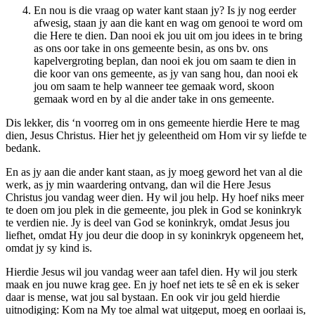
En nou is die vraag op water kant staan jy? Is jy nog eerder
afwesig, staan jy aan die kant en wag om genooi te word om
die Here te dien. Dan nooi ek jou uit om jou idees in te bring
as ons oor take in ons gemeente besin, as ons bv. ons
kapelvergroting beplan, dan nooi ek jou om saam te dien in
die koor van ons gemeente, as jy van sang hou, dan nooi ek
jou om saam te help wanneer tee gemaak word, skoon
gemaak word en by al die ander take in ons gemeente.
Dis lekker, dis ‘n voorreg om in ons gemeente hierdie Here te mag
dien, Jesus Christus. Hier het jy geleentheid om Hom vir sy liefde te
bedank.
En as jy aan die ander kant staan, as jy moeg geword het van al die
werk, as jy min waardering ontvang, dan wil die Here Jesus
Christus jou vandag weer dien. Hy wil jou help. Hy hoef niks meer
te doen om jou plek in die gemeente, jou plek in God se koninkryk
te verdien nie. Jy is deel van God se koninkryk, omdat Jesus jou
liefhet, omdat Hy jou deur die doop in sy koninkryk opgeneem het,
omdat jy sy kind is.
Hierdie Jesus wil jou vandag weer aan tafel dien. Hy wil jou sterk
maak en jou nuwe krag gee. En jy hoef net iets te sê en ek is seker
daar is mense, wat jou sal bystaan. En ook vir jou geld hierdie
uitnodiging: Kom na My toe almal wat uitgeput, moeg en oorlaai is,