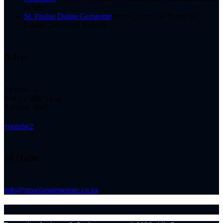
in SA
St. Paulus Duitse Gemeente
Webwerf van die Duitse St.
Paulus Gemeente, Pretoria
Adres
Pretoria —
844 Arcadia Straat
Arcadia, 0007
youtube2
Sê Hallo
info@stpaulusgemeente.co.za