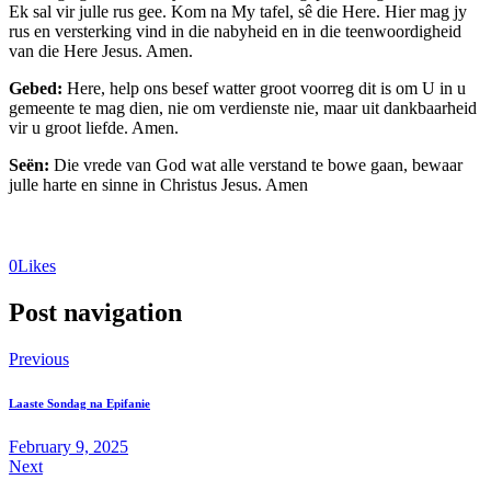
Ek sal vir julle rus gee. Kom na My tafel, sê die Here. Hier mag jy
rus en versterking vind in die nabyheid en in die teenwoordigheid
van die Here Jesus. Amen.
Gebed:
Here, help ons besef watter groot voorreg dit is om U in u
gemeente te mag dien, nie om verdienste nie, maar uit dankbaarheid
vir u groot liefde. Amen.
Seën:
Die vrede van God wat alle verstand te bowe gaan, bewaar
julle harte en sinne in Christus Jesus. Amen
0
Likes
Post navigation
Previous
Laaste Sondag na Epifanie
February 9, 2025
Next