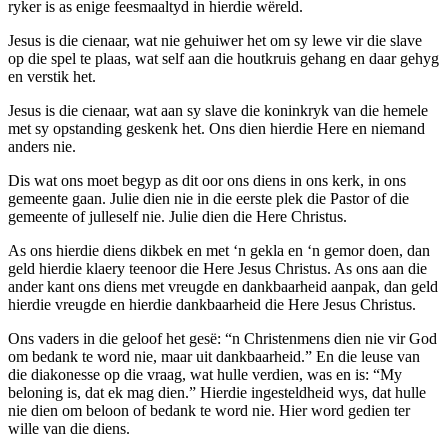
ryker is as enige feesmaaltyd in hierdie wëreld.
Jesus is die cienaar, wat nie gehuiwer het om sy lewe vir die slave
op die spel te plaas, wat self aan die houtkruis gehang en daar gehyg
en verstik het.
Jesus is die cienaar, wat aan sy slave die koninkryk van die hemele
met sy opstanding geskenk het. Ons dien hierdie Here en niemand
anders nie.
Dis wat ons moet begyp as dit oor ons diens in ons kerk, in ons
gemeente gaan. Julie dien nie in die eerste plek die Pastor of die
gemeente of julleself nie. Julie dien die Here Christus.
As ons hierdie diens dikbek en met ‘n gekla en ‘n gemor doen, dan
geld hierdie klaery teenoor die Here Jesus Christus. As ons aan die
ander kant ons diens met vreugde en dankbaarheid aanpak, dan geld
hierdie vreugde en hierdie dankbaarheid die Here Jesus Christus.
Ons vaders in die geloof het gesë: “n Christenmens dien nie vir God
om bedank te word nie, maar uit dankbaarheid.” En die leuse van
die diakonesse op die vraag, wat hulle verdien, was en is: “My
beloning is, dat ek mag dien.” Hierdie ingesteldheid wys, dat hulle
nie dien om beloon of bedank te word nie. Hier word gedien ter
wille van die diens.