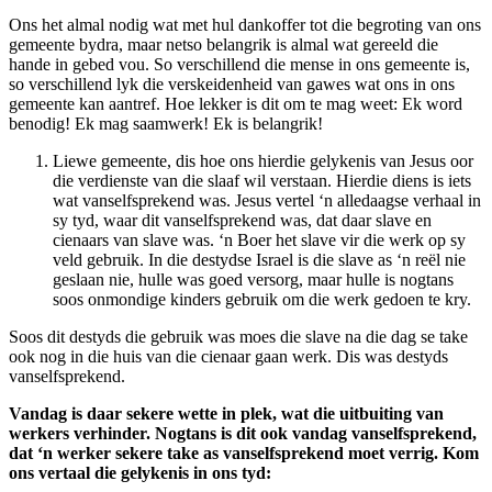
Ons het almal nodig wat met hul dankoffer tot die begroting van ons
gemeente bydra, maar netso belangrik is almal wat gereeld die
hande in gebed vou. So verschillend die mense in ons gemeente is,
so verschillend lyk die verskeidenheid van gawes wat ons in ons
gemeente kan aantref. Hoe lekker is dit om te mag weet: Ek word
benodig! Ek mag saamwerk! Ek is belangrik!
Liewe gemeente, dis hoe ons hierdie gelykenis van Jesus oor
die verdienste van die slaaf wil verstaan. Hierdie diens is iets
wat vanselfsprekend was. Jesus vertel ‘n alledaagse verhaal in
sy tyd, waar dit vanselfsprekend was, dat daar slave en
cienaars van slave was. ‘n Boer het slave vir die werk op sy
veld gebruik. In die destydse Israel is die slave as ‘n reël nie
geslaan nie, hulle was goed versorg, maar hulle is nogtans
soos onmondige kinders gebruik om die werk gedoen te kry.
Soos dit destyds die gebruik was moes die slave na die dag se take
ook nog in die huis van die cienaar gaan werk. Dis was destyds
vanselfsprekend.
Vandag is daar sekere wette in plek, wat die uitbuiting van
werkers verhinder. Nogtans is dit ook vandag vanselfsprekend,
dat ‘n werker sekere take as vanselfsprekend moet verrig. Kom
ons vertaal die gelykenis in ons tyd: