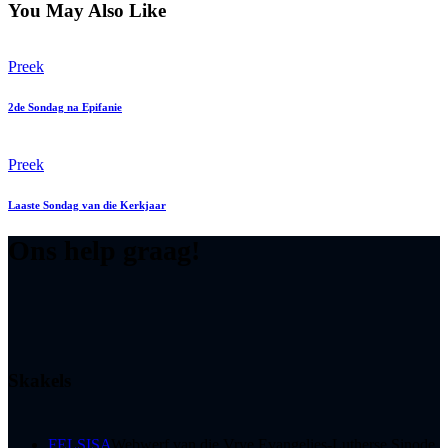
You May Also Like
Preek
2de Sondag na Epifanie
Preek
Laaste Sondag van die Kerkjaar
Ons help graag!
Skakels
FELSISA
Webwerf van die Vrye Evangelies-Lutherse Sinode