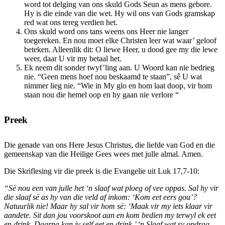
word tot delging van ons skuld Gods Seun as mens gebore.
Hy is die einde van die wet. Hy wil ons van Gods gramskap
red wat ons tereg verdien het.
Ons skuld word ons tans weens ons Heer nie langer
toegereken. En nou moet elke Christen leer wat waar’ geloof
beteken. Alleenlik dit: O liewe Heer, u dood gee my die lewe
weer, daar U vir my betaal het.
Ek neem dit sonder twyf’ling aan. U Woord kan nie bedrieg
nie. “Geen mens hoef nou beskaamd te staan”, sê U wat
nimmer lieg nie. “Wie in My glo en hom laat doop, vir hom
staan nou die hemel oop en hy gaan nie verlore “
Preek
Die genade van ons Here Jesus Christus, die liefde van God en die
gemeenskap van die Heilige Gees wees met julle almal. Amen.
Die Skriflesing vir die preek is die Evangelie uit Luk 17,7-10:
“Së nou een van julle het ‘n slaaf wat ploeg of vee oppas. Sal hy vir
die slaaf së as hy van die veld af inkom: ‘Kom eet eers gou’?
Natuurlik nie! Maar hy sal vir hom së: ‘Maak vir my iets klaar vir
aandete. Sit dan jou voorskoot aan en kom bedien my terwyl ek eet
en drink. Daarna kan jy self eet en drink.’ ‘n Slaaf wat sy opdrag