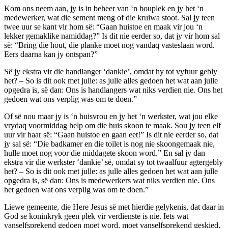
Kom ons neem aan, jy is in beheer van ‘n bouplek en jy het ‘n
medewerker, wat die sement meng of die kruiwa stoot. Sal jy teen
twee uur se kant vir hom së: “Gaan huistoe en maak vir jou ‘n
lekker gemaklike namiddag?” Is dit nie eerder so, dat jy vir hom sal
së: “Bring die hout, die planke moet nog vandaq vasteslaan word.
Eers daarna kan jy ontspan?”
Së jy ekstra vir die handlanger ‘dankie’, omdat hy tot vyfuur gebly
het? – So is dit ook met julle: as julle alles gedoen het wat aan julle
opgedra is, së dan: Ons is handlangers wat niks verdien nie. Ons het
gedoen wat ons verplig was om te doen.”
Of së nou maar jy is ‘n huisvrou en jy het ‘n werkster, wat jou elke
vrydaq voormiddag help om die huis skoon te maak. Sou jy teen elf
uur vir haar së: “Gaan huistoe en gaan eet!” Is dit nie eerder so, dat
jy sal së: “Die badkamer en die toilet is nog nie skoongemaak nie,
hulle moet nog voor die middagete skoon word.” En sal jy dan
ekstra vir die werkster ‘dankie’ së, omdat sy tot twaalfuur agtergebly
het? – So is dit ook met julle: as julle alles gedoen het wat aan julle
opgedra is, së dan: Ons is medewerkers wat niks verdien nie. Ons
het gedoen wat ons verplig was om te doen.”
Liewe gemeente, die Here Jesus së met hierdie gelykenis, dat daar in
God se koninkryk geen plek vir verdienste is nie. Iets wat
vanselfsprekend gedoen moet word, moet vanselfsprekend geskied,