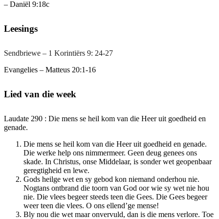
–
Daniël 9:18c
Leesings
Sendbriewe –
1 Korintiërs 9: 24-27
Evangelies –
Matteus
20:1-16
Lied van die week
Laudate 290 :
Die mens se heil kom van die Heer uit goedheid en
genade.
Die mens se heil kom van die Heer uit goedheid en genade.
Die werke help ons nimmermeer. Geen deug genees ons
skade. In Christus, onse Middelaar, is sonder wet geopenbaar
geregtigheid en lewe.
Gods heilge wet en sy gebod kon niemand onderhou nie.
Nogtans ontbrand die toorn van God oor wie sy wet nie hou
nie. Die vlees begeer steeds teen die Gees. Die Gees begeer
weer teen die vlees. O ons ellend’ge mense!
Bly nou die wet maar onvervuld, dan is die mens verlore. Toe