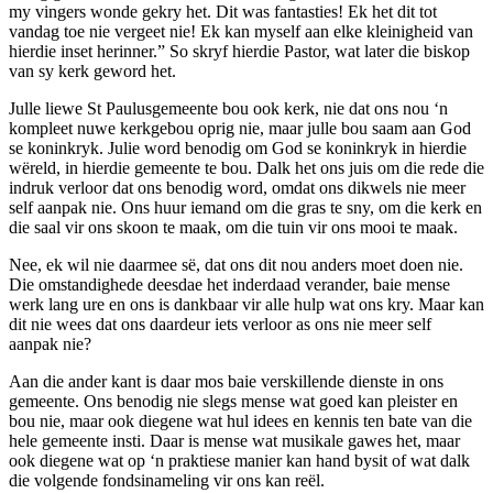
my vingers wonde gekry het. Dit was fantasties! Ek het dit tot
vandag toe nie vergeet nie! Ek kan myself aan elke kleinigheid van
hierdie inset herinner.” So skryf hierdie Pastor, wat later die biskop
van sy kerk geword het.
Julle liewe St Paulusgemeente bou ook kerk, nie dat ons nou ‘n
kompleet nuwe kerkgebou oprig nie, maar julle bou saam aan God
se koninkryk. Julie word benodig om God se koninkryk in hierdie
wëreld, in hierdie gemeente te bou. Dalk het ons juis om die rede die
indruk verloor dat ons benodig word, omdat ons dikwels nie meer
self aanpak nie. Ons huur iemand om die gras te sny, om die kerk en
die saal vir ons skoon te maak, om die tuin vir ons mooi te maak.
Nee, ek wil nie daarmee së, dat ons dit nou anders moet doen nie.
Die omstandighede deesdae het inderdaad verander, baie mense
werk lang ure en ons is dankbaar vir alle hulp wat ons kry. Maar kan
dit nie wees dat ons daardeur iets verloor as ons nie meer self
aanpak nie?
Aan die ander kant is daar mos baie verskillende dienste in ons
gemeente. Ons benodig nie slegs mense wat goed kan pleister en
bou nie, maar ook diegene wat hul idees en kennis ten bate van die
hele gemeente insti. Daar is mense wat musikale gawes het, maar
ook diegene wat op ‘n praktiese manier kan hand bysit of wat dalk
die volgende fondsinameling vir ons kan reël.