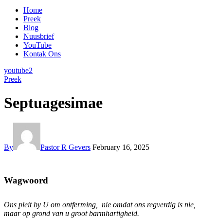
Home
Preek
Blog
Nuusbrief
YouTube
Kontak Ons
youtube2
Preek
Septuagesimae​
By
Pastor R Gevers
February 16, 2025
Wagwoord
Ons pleit by U om ontferming,
​
nie omdat ons regverdig is nie,
maar op grond van
u groot barmhartigheid.